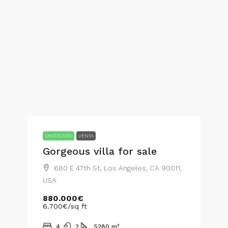
DESTACADO
VENTA
Gorgeous villa for sale
680 E 47th St, Los Angeles, CA 90011,
USA
880.000€
6.700€
/sq ft
4
2
5280
m²