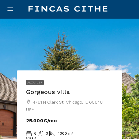
ALQUILER
Gorgeous villa
4761 N Clark St, Chicago, IL 60640,
USA
25.000€
/mo
6
3
4300
m²
VILLA