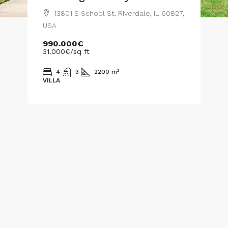
13801 S School St, Riverdale, IL 60827,
USA
990.000€
31.000€
/sq ft
4
3
2200
m²
VILLA