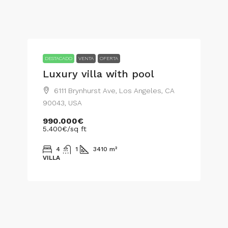
DESTACADO
VENTA
OFERTA
Luxury villa with pool
6111 Brynhurst Ave, Los Angeles, CA
90043, USA
990.000€
5.400€
/sq ft
4
1
3410
m²
VILLA