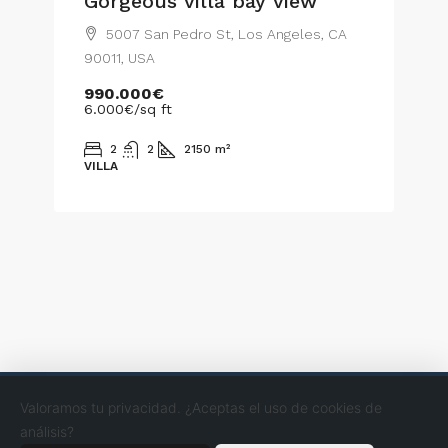
Gorgeous villa bay view
5007 San Pedro St, Los Angeles, CA
90011, USA
990.000€
6.000€
/sq ft
2
2
2150
m²
VILLA
Valoramos tu privacidad. ¿Aceptas el uso de cookies de
© Fincas Cithe - All rights reserved
análisis?