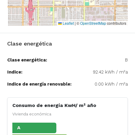
Leaflet
|
©
OpenStreetMap
contributors
Clase energética
Clase energética:
B
Indice:
92.42 kWh / m²a
Indice de energía renovable:
0.00 kWh / m²a
Consumo de energía KwH/ m² año
Vivienda económica
A