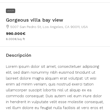
VENTA
Gorgeous villa bay view
5007 San Pedro St, Los Angeles, CA 90011, USA
990.000€
6.000€
/sq ft
Descripción
Lorem ipsum dolor sit amet, consectetuer adipiscing
elit, sed diam nonummy nibh euismod tincidunt ut
laoreet dolore magna aliquam erat volutpat. Ut wisi
enim ad minim veniam, quis nostrud exerci tation
ullamcorper suscipit lobortis nisl ut aliquip ex ea
commodo consequat. Duis autem vel eum iriure dolor
in hendrerit in vulputate velit esse molestie consequat,
vel illum dolore eu feugiat nulla facilisis at vero eros et