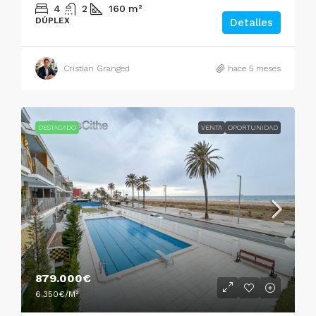
4
2
160
m²
DÚPLEX
Detalles
Cristian Granged
hace 5 meses
DESTACADO
VENTA
OPORTUNIDAD
879.000€
6.350€
/M²