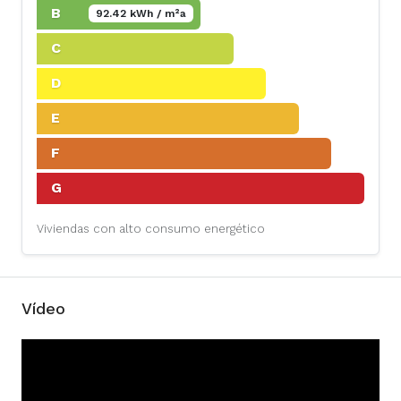
B
92.42 kWh / m²a
C
D
E
F
G
Viviendas con alto consumo energético
Vídeo