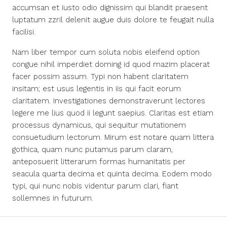
accumsan et iusto odio dignissim qui blandit praesent
luptatum zzril delenit augue duis dolore te feugait nulla
facilisi.
Nam liber tempor cum soluta nobis eleifend option
congue nihil imperdiet doming id quod mazim placerat
facer possim assum. Typi non habent claritatem
insitam; est usus legentis in iis qui facit eorum
claritatem. Investigationes demonstraverunt lectores
legere me lius quod ii legunt saepius. Claritas est etiam
processus dynamicus, qui sequitur mutationem
consuetudium lectorum. Mirum est notare quam littera
gothica, quam nunc putamus parum claram,
anteposuerit litterarum formas humanitatis per
seacula quarta decima et quinta decima. Eodem modo
typi, qui nunc nobis videntur parum clari, fiant
sollemnes in futurum.