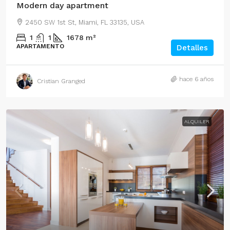
Modern day apartment
2450 SW 1st St, Miami, FL 33135, USA
1
1
1678
m²
APARTAMENTO
Detalles
hace 6 años
Cristian Granged
ALQUILER