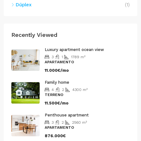
Dúplex
(1)
Recently Viewed
Luxury apartment ocean view
3
1
1789
m²
APARTAMENTO
11.000€/mo
Family home
4
2
4300
m²
TERRENO
11.500€/mo
Penthouse apartment
3
2
2560
m²
APARTAMENTO
876.000€