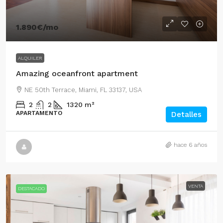
1.890€
/mo
ALQUILER
Amazing oceanfront apartment
NE 50th Terrace, Miami, FL 33137, USA
2
2
1320
m²
APARTAMENTO
Detalles
hace 6 años
VENTA
DESTACADO