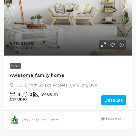
570.000€
2.700€
/sq ft
VENTA
Awesome family home
1308 E 49th St, Los Angeles, CA 90011, USA
4
2
3400
m²
ESTUDIO
Detalles
hace 6 años
Eco House Real Estate