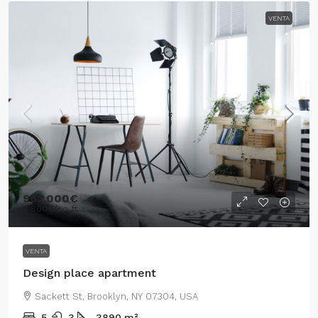
VENTA
967.000€
9.800€
/sq ft
VENTA
Design place apartment
Sackett St, Brooklyn, NY 07304, USA
5
3
3890
m²