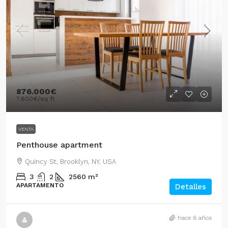
876.000€
7.600€
/sq ft
VENTA
Penthouse apartment
Quincy St, Brooklyn, NY, USA
3
2
2560
m²
APARTAMENTO
Detalles
hace 6 años