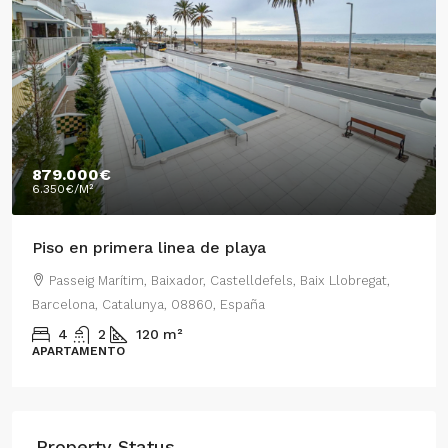
879.000€
6.350€
/M²
Piso en primera linea de playa
Passeig Marítim, Baixador, Castelldefels, Baix Llobregat,
Barcelona, Catalunya, 08860, España
4
2
120
m²
APARTAMENTO
Property Status