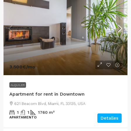
3.500€
/mo
ALQUILER
Apartment for rent in Downtown
621 Beacom Blvd, Miami, FL 33135, USA
1
1
1760
m²
APARTAMENTO
Detalles