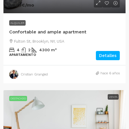
1.600€
/mo
ALQUILER
Confortable and ample apartment
Fulton St, Brooklyn, NY, USA
4
2
4300
m²
APARTAMENTO
Detalles
hace 6 años
Cristian Granged
VENTA
DESTACADO