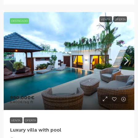
VENTA
OFERTA
DESTACADO
990.000€
5.400€
/sq ft
VENTA
OFERTA
Luxury villa with pool