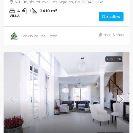
6111 Brynhurst Ave, Los Angeles, CA 90043, USA
4
1
3410
m²
VILLA
Detalles
hace 6 años
Eco House Real Estate
ALQUILER