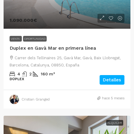
1.090.000€
VENTA
OPORTUNIDAD
Duplex en Gavà Mar en primera línea
Carrer dels Tellinaires 25, Gavà Mar, Gavà, Baix Llobregat,
Barcelona, Catalunya, 08850, España
4
2
160
m²
DÚPLEX
Detalles
hace 5 meses
Cristian Granged
ALQUILER