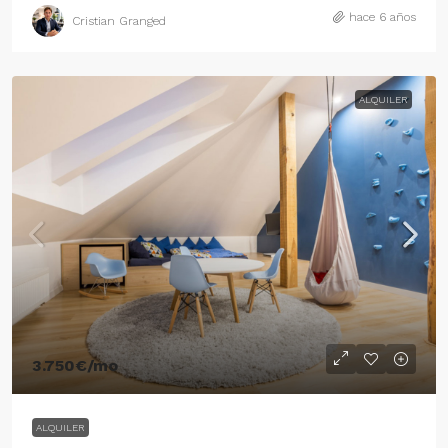
hace 6 años
Cristian Granged
ALQUILER
3.750€
/mo
ALQUILER